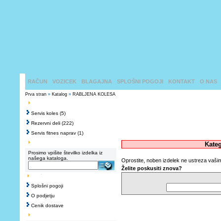
RAČUN
VOZICEK
BLAGAJNA
SPLOŠNI POGOJI
KONTAKT
O NAS
Prva stran
»
Katalog
»
RABLJENA KOLESA
Servis koles
(5)
Rezervni deli
(222)
Servis fitnes naprav
(1)
Kateg
Prosimo vpišite številko izdelka iz
našega kataloga.
Oprostite, noben izdelek ne ustreza vaši
Želite poskusiti znova?
Splošni pogoji
O podjetju
Cenik dostave