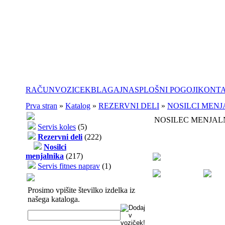
RAČUN
VOZICEK
BLAGAJNA
SPLOŠNI POGOJI
KONT
Prva stran
»
Katalog
»
REZERVNI DELI
»
NOSILCI MENJ
NOSILEC MENJALN
Servis koles
(5)
Rezervni deli
(222)
Nosilci
menjalnika
(217)
Servis fitnes naprav
(1)
Prosimo vpišite številko izdelka iz
našega kataloga.