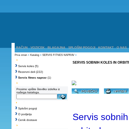
RAČUN
VOZICEK
BLAGAJNA
SPLOŠNI POGOJI
KONTAKT
O NAS
Prva stran
»
Katalog
»
SERVIS FITNES NAPRAV
»
SERVIS SOBNIH KOLES IN ORBIT
Servis koles
(5)
Rezervni deli
(222)
Servis fitnes naprav
(1)
Prosimo vpišite številko izdelka iz
našega kataloga.
Splošni pogoji
Servis sobnih
O podjetju
Cenik dostave