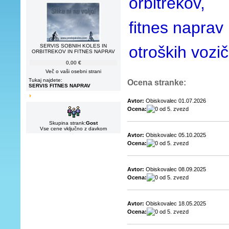
orbitrekov,
fitnes naprav 
SERVIS SOBNIH KOLES IN
otroških vozi
ORBITREKOV IN FITNES NAPRAV
0,00 €
Več o vaši osebni strani
Tukaj najdete:
Ocena stranke:
SERVIS FITNES NAPRAV
Avtor:
Obiskovalec 01.07.2026
Ocena:
Skupina strank:
Gost
Vse cene vključno z davkom
Avtor:
Obiskovalec 05.10.2025
Ocena:
Avtor:
Obiskovalec 08.09.2025
Ocena:
Avtor:
Obiskovalec 18.05.2025
Ocena: