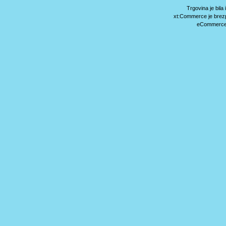
Trgovina je bil
xt:Commerce je brez
eCommerce