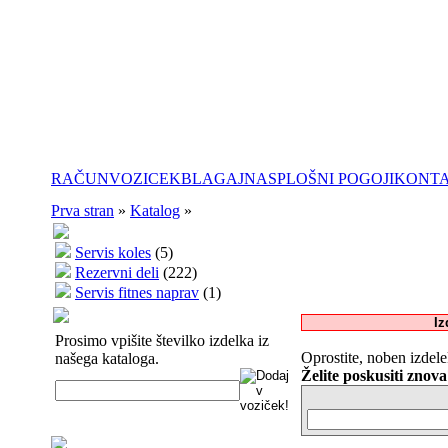
RAČUN
VOZICEK
BLAGAJNA
SPLOŠNI POGOJI
KONT
Prva stran
»
Katalog
»
Servis koles
(5)
Rezervni deli
(222)
Servis fitnes naprav
(1)
Iz
Prosimo vpišite številko izdelka iz
Oprostite, noben izdel
našega kataloga.
Želite poskusiti znov