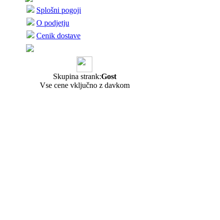
Splošni pogoji
O podjetju
Cenik dostave
Skupina strank:
Gost
Vse cene vključno z davkom