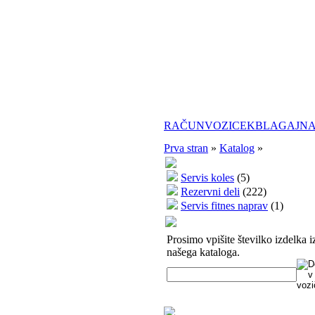
RAČUN
VOZICEK
BLAGAJN
Prva stran
»
Katalog
»
Servis koles
(5)
Rezervni deli
(222)
Servis fitnes naprav
(1)
Prosimo vpišite številko izdelka i
našega kataloga.