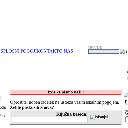
ISKANJE
A
SPLOŠNI POGOJI
KONTAKT
O NAS
Izdelka nismo našli!
z
E
Oprostite, noben izdelek ne ustreza vašim iskalnim pogojem.
Želite poskusiti znova?
G
Ključna beseda: