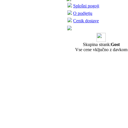
Splošni pogoji
O podjetju
Cenik dostave
Skupina strank:
Gost
Vse cene vključno z davkom