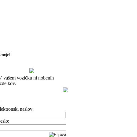
V vašem vozičku ni nobenih
izdelkov.
lektronski naslov:
eslo: