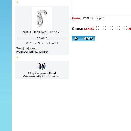
Pozor:
HTML ni podprt!
Ocena:
SLABO
Z
NOSILEC MENJALNIKA 179
20,00 €
Več o vaši osebni strani
Tukaj najdete:
NOSILCI MENJALNIKA
Skupina strank:
Gost
Vse cene vključno z davkom