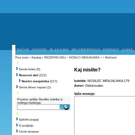
RAČUN
VOZICEK
BLAGAJNA
SPLOŠNI POGOJI
KONTAKT
O NAS
Prva stran
»
Katalog
»
REZERVNI DELI
»
NOSILCI MENJALNIKA
»
»
Možnosti
Kaj mislite?
Servis koles
(5)
Rezervni deli
(222)
Izdelek:
NOSILEC MENJALNIKA 179
Nosilci menjalnika
(217)
Avtor:
Obiskovalec
Servis fitnes naprav
(1)
Vaše mnenje:
Prosimo vpišite številko izdelka iz
našega kataloga.
Splošni pogoji
O podjetju
Cenik dostave