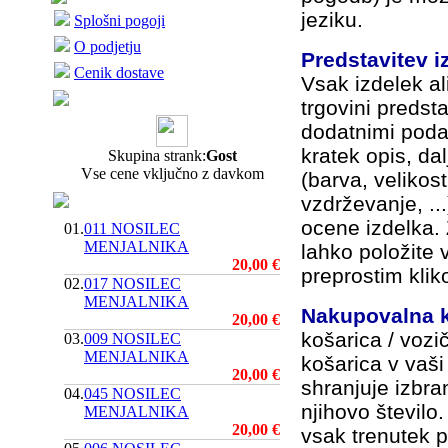
jeziku.
Splošni pogoji
O podjetju
Predstavitev iz
Cenik dostave
Vsak izdelek ali
trgovini predst
dodatnimi podat
kratek opis, dal
Skupina strank:
Gost
Vse cene vključno z davkom
(barva, velikos
vzdrževanje, ..
ocene izdelka. Ž
01.
011 NOSILEC
MENJALNIKA
lahko položite 
20,00 €
preprostim kli
02.
017 NOSILEC
MENJALNIKA
Nakupovalna k
20,00 €
košarica / vozi
03.
009 NOSILEC
MENJALNIKA
košarica v vaši 
20,00 €
shranjuje izbra
04.
045 NOSILEC
njihovo število
MENJALNIKA
20,00 €
vsak trenutek p