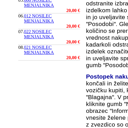
05.
006 NOSILEC
odstranite izbr
MENJALNIKA
izdelkom lahko 
20,00 €
06.
012 NOSILEC
in jo uveljavit
MENJALNIKA
"Posodobi". Gl
20,00 €
količino se pre
07.
022 NOSILEC
MENJALNIKA
vrednost nakup
20,00 €
kadarkoli odstr
08.
021 NOSILEC
izdelek označit
MENJALNIKA
in uveljavite 
20,00 €
gumb "Posodob
Postopek nak
končali in želi
vozičku kupiti,
"Blagajna". V p
kliknite gumb "N
obrazec "Infor
vnesite želene
z zvezdico so 