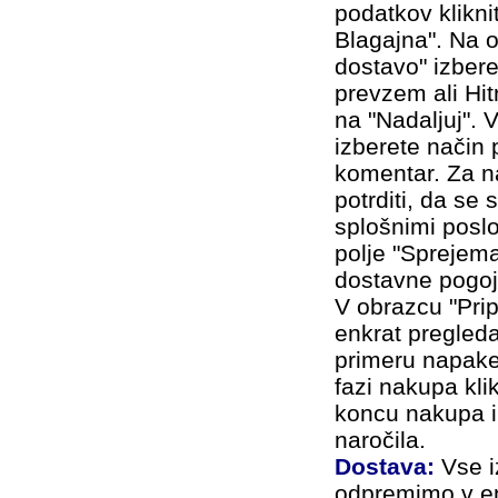
podatkov klikni
Blagajna". Na o
dostavo" izber
prevzem
ali Hi
na "Nadaljuj". 
izberete način p
komentar. Za n
potrditi, da se 
splošnimi poslo
polje "
Sprejema
dostavne pogoje"
V obrazcu "Prip
enkrat pregleda
primeru napake 
fazi nakupa kli
koncu nakupa i
naročila.
Dostava:
Vse i
odpremimo v e