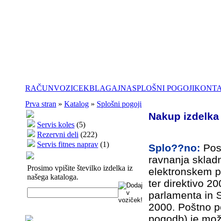
RAČUN
VOZICEK
BLAGAJNA
SPLOŠNI POGOJI
KONT
Prva stran
»
Katalog
»
Splošni pogoji
Nakup izdelka
Servis koles
(5)
Rezervni deli
(222)
Servis fitnes naprav
(1)
Splo??no:
Pos
ravnanja skla
Prosimo vpišite številko izdelka iz
elektronskem p
našega kataloga.
ter d
irektivo 2
parlamenta in S
2000.
Poštno p
pogodb) je mož