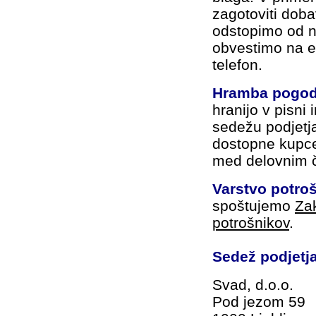
zagotoviti doba
odstopimo od n
obvestimo na el
telefon.
Hramba pogod
hranijo v pisni i
sedežu podjetja
dostopne kupc
med delovnim 
Varstvo potro
spoštujemo
Za
potrošnikov
.
Sedež podjetja
Svad, d.o.o.
Pod jezom 59