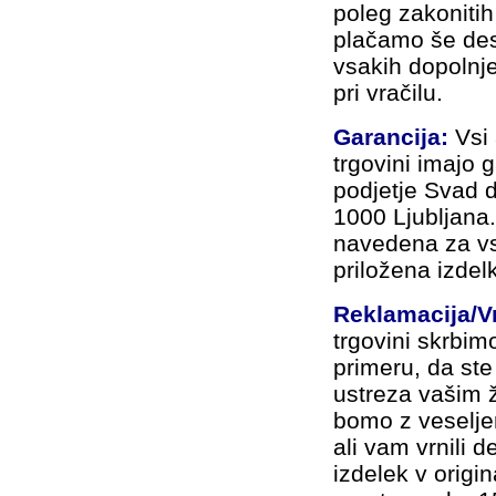
poleg zakoniti
plačamo še dese
vsakih dopolnj
pri vračilu.
Garancija:
Vsi 
trgovini imajo 
podjetje Svad d
1000 Ljubljana
navedena za vs
priložena izdel
Reklamacija/Vr
trgovini skrbim
primeru, da ste 
ustreza vašim 
bomo z veselje
ali vam vrnili
izdelek v origi