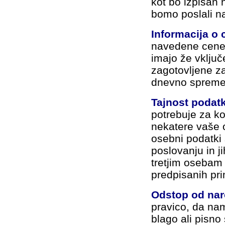
kot bo izpisan 
bomo poslali na
Informacija o 
navedene cene 
imajo že vklju
zagotovljene za
dnevno spremen
Tajnost podat
potrebuje za ko
nekatere vaše 
osebni podatki
poslovanju in j
tretjim osebam
predpisanih pr
Odstop od nar
pravico, da nam
blago ali pisno