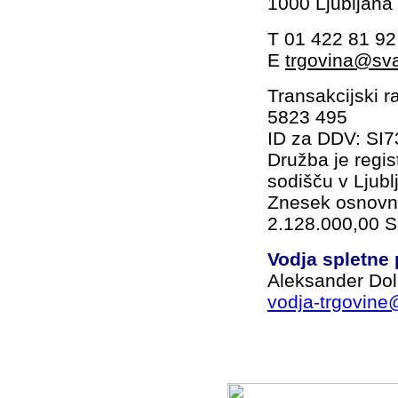
1000 Ljubljana
T 01 422 81 92
E
trgovina@sva
Transakcijski 
5823 495
ID za DDV: SI
Družba je regis
sodišču v Ljubl
Znesek osnovn
2.128.000,00 Si
Vodja spletne 
Aleksander Doli
vodja-trgovine