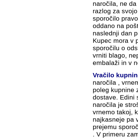
naročila, ne da
razlog za svojo 
sporočilo pravo
oddano na pošt
naslednji dan 
Kupec mora v p
sporočilu o ods
vrniti blago, n
embalaži in v 
Vračilo kupnin
naročila , vrne
poleg kupnine z
dostave. Edini 
naročila je str
vrnemo takoj, 
najkasneje pa 
prejemu sporoč
. V primeru za