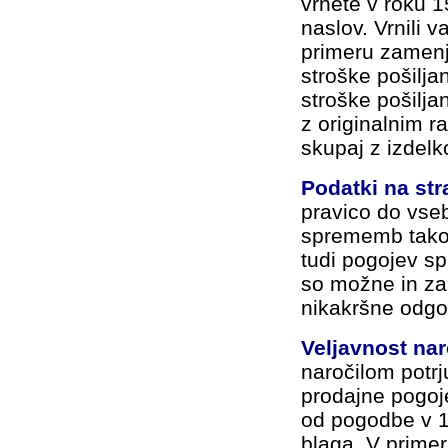
vrnete v roku 
naslov. Vrnili 
primeru zamenj
stroške pošilja
stroške pošiljan
z originalnim r
skupaj z izdel
Podatki na str
pravico do vseb
sprememb tako 
tudi pogojev sp
so možne in z
nikakršne odgo
Veljavnost nar
naročilom potr
prodajne pogoj
od pogodbe v 1
blaga. V prime