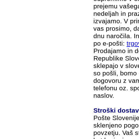
prejemu vašega
nedeljah in pr
izvajamo. V pr
vas prosimo, 
dnu naročila. I
po e-pošti:
trg
Prodajamo in d
Republike Slov
sklepajo v slov
so pošli, bomo
dogovoru z vam
telefonu oz. sp
naslov.
Stroški dostav
Pošte Slovenije
sklenjeno pogo
povzetju. Vaš s