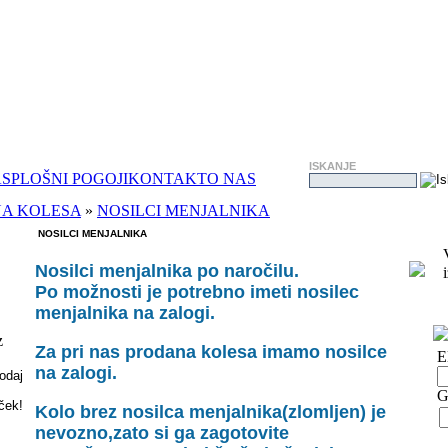
ISKANJE
A
SPLOŠNI POGOJI
KONTAKT
O NAS
NA KOLESA
»
NOSILCI MENJALNIKA
NOSILCI MENJALNIKA
Nosilci menjalnika po naročilu.
Po možnosti je potrebno imeti nosilec
menjalnika na zalogi.
z
Za pri nas prodana kolesa imamo nosilce
E
na zalogi.
G
Kolo brez nosilca menjalnika(zlomljen) je
nevozno,zato si ga zagotovite