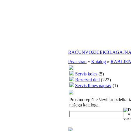
RAČUN
VOZICEK
BLAGAJN
Prva stran
»
Katalog
»
RABLJE
Servis koles
(5)
Rezervni deli
(222)
Servis fitnes naprav
(1)
Prosimo vpišite številko izdelka i
našega kataloga.