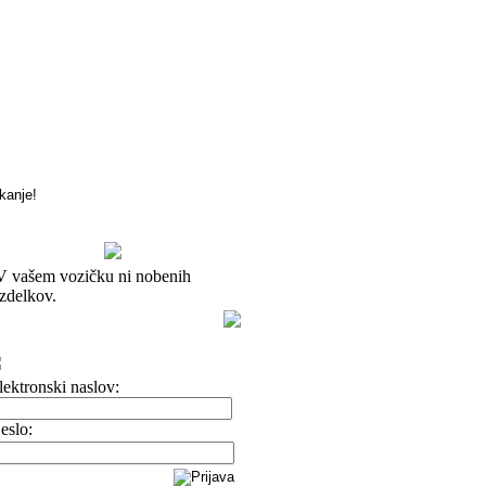
V vašem vozičku ni nobenih
izdelkov.
lektronski naslov:
eslo: