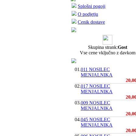
Splošni pogoji
O podjetju
Cenik dostave
Skupina strank:
Gost
Vse cene vključno z davkom
01.
011 NOSILEC
MENJALNIKA
20,0
02.
017 NOSILEC
MENJALNIKA
20,0
03.
009 NOSILEC
MENJALNIKA
20,0
04.
045 NOSILEC
MENJALNIKA
20,0