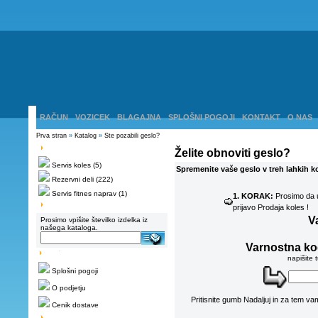
RAČUN
VOZICEK
BLAGAJNA
SPLOŠNI POGOJI
KONTAKT
O NAS
Prva stran
»
Katalog
»
Ste pozabili geslo?
Želite obnoviti geslo?
Servis koles
(5)
Spremenite vaše geslo v treh lahkih ko
Rezervni deli
(222)
Servis fitnes naprav
(1)
1. KORAK:
Prosimo da u
prijavo Prodaja koles !
V
Prosimo vpišite številko izdelka iz
našega kataloga.
Varnostna k
napišite 
Splošni pogoji
O podjetju
Pritisnite gumb Nadaljuj in za tem v
Cenik dostave