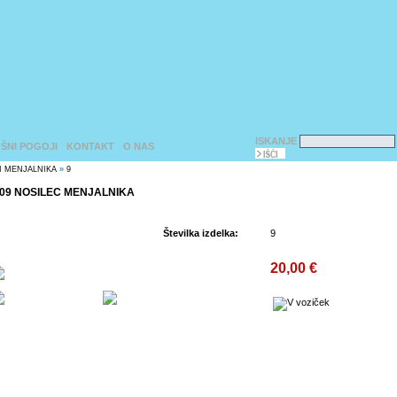
ISKANJE
ŠNI POGOJI
KONTAKT
O NAS
I MENJALNIKA
»
9
09 NOSILEC MENJALNIKA
Številka izdelka:
9
20,00 €