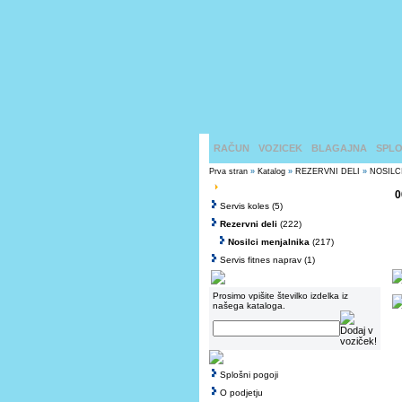
RAČUN
VOZICEK
BLAGAJNA
SPLO
Prva stran
»
Katalog
»
REZERVNI DELI
»
NOSILC
0
Servis koles
(5)
Rezervni deli
(222)
Nosilci menjalnika
(217)
Servis fitnes naprav
(1)
Prosimo vpišite številko izdelka iz
našega kataloga.
Splošni pogoji
O podjetju