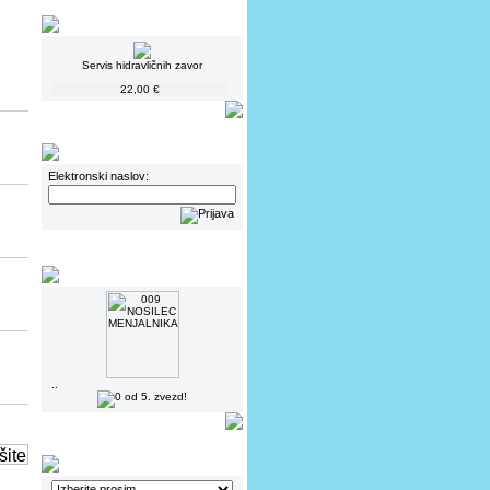
Servis hidravličnih zavor
22,00 €
Elektronski naslov:
..