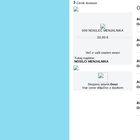
Cenik dostave
O
Av
O
009 NOSILEC MENJALNIKA
20,00 €
Av
O
Več o vaši osebni strani
Tukaj najdete:
Av
NOSILCI MENJALNIKA
O
Av
Skupina strank:
Gost
O
Vse cene vključno z davkom
Av
O