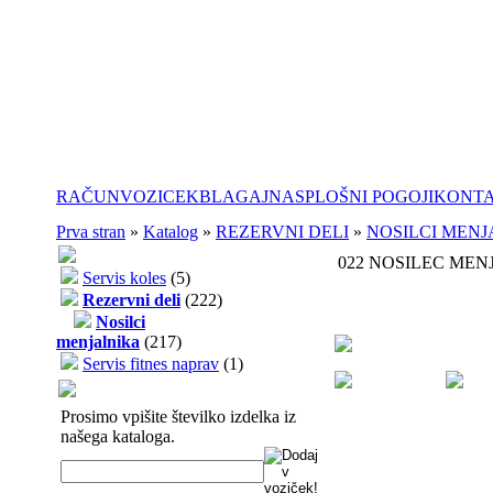
RAČUN
VOZICEK
BLAGAJNA
SPLOŠNI POGOJI
KONT
Prva stran
»
Katalog
»
REZERVNI DELI
»
NOSILCI MENJ
022 NOSILEC MEN
Servis koles
(5)
Rezervni deli
(222)
Nosilci
menjalnika
(217)
Servis fitnes naprav
(1)
Prosimo vpišite številko izdelka iz
našega kataloga.