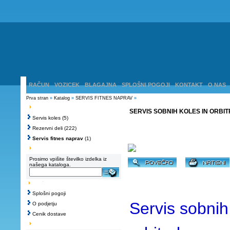
RAČUN
VOZICEK
BLAGAJNA
SPLOŠNI POGOJI
KONTAKT
O NAS
Prva stran
»
Katalog
»
SERVIS FITNES NAPRAV
»
SERVIS SOBNIH KOLES IN ORBIT
Servis koles
(5)
Rezervni deli
(222)
Servis fitnes naprav
(1)
Prosimo vpišite številko izdelka iz
našega kataloga.
Splošni pogoji
Servis sobnih
O podjetju
Cenik dostave