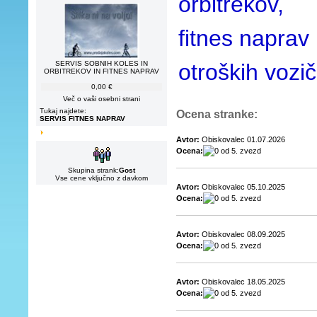
orbitrekov,
fitnes naprav 
SERVIS SOBNIH KOLES IN
otroških vozi
ORBITREKOV IN FITNES NAPRAV
0,00 €
Več o vaši osebni strani
Tukaj najdete:
Ocena stranke:
SERVIS FITNES NAPRAV
Avtor:
Obiskovalec 01.07.2026
Ocena:
Skupina strank:
Gost
Vse cene vključno z davkom
Avtor:
Obiskovalec 05.10.2025
Ocena:
Avtor:
Obiskovalec 08.09.2025
Ocena:
Avtor:
Obiskovalec 18.05.2025
Ocena: