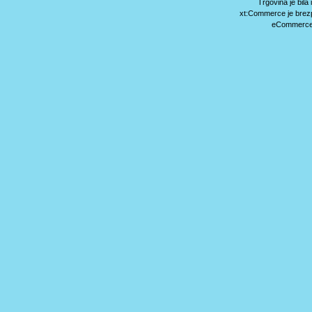
Trgovina je bil
xt:Commerce je brez
eCommerce