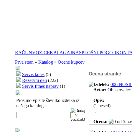
RAČUN
VOZICEK
BLAGAJNA
SPLOŠNI POGOJI
KONT
Prva stran
»
Katalog
»
Ocene kupcev
Ocena stranke:
Servis koles
(5)
Rezervni deli
(222)
Izdelek:
006 NOS
Servis fitnes naprav
(1)
Avtor:
Obiskovalec
Prosimo vpišite številko izdelka iz
Opis:
našega kataloga.
(1 besed)
..
Ocena: