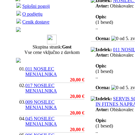
Izdelek:
NOSILEC
Avtor:
Obiskovalec
Splošni pogoji
O podjetju
Opis:
Cenik dostave
(1 besed)
..
Ocena:
Skupina strank:
Gost
Izdelek:
011 NOS
Vse cene vključno z davkom
Avtor:
Obiskovalec
Opis:
01.
011 NOSILEC
(1 besed)
MENJALNIKA
..
20,00 €
02.
017 NOSILEC
Ocena:
MENJALNIKA
20,00 €
Izdelek:
SERVIS 
03.
009 NOSILEC
IN FITNES NAPR
MENJALNIKA
Avtor:
Obiskovalec
20,00 €
04.
045 NOSILEC
Opis:
MENJALNIKA
(1 besed)
20,00 €
..