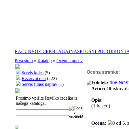
RAČUN
VOZICEK
BLAGAJNA
SPLOŠNI POGOJI
KONT
Prva stran
»
Katalog
»
Ocene kupcev
Ocena stranke:
Servis koles
(5)
Rezervni deli
(222)
Izdelek:
006 NO
Servis fitnes naprav
(1)
Avtor:
Obiskoval
Prosimo vpišite številko izdelka iz
Opis:
našega kataloga.
(1 besed)
..
Ocena: