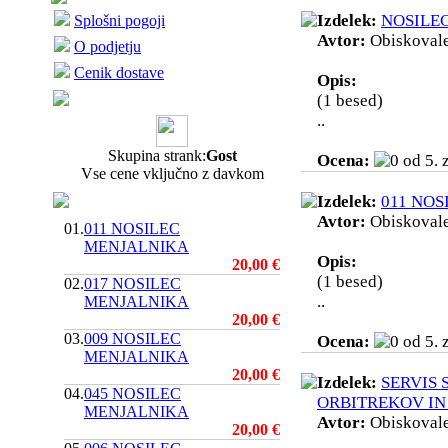
Izdelek:
NOSILE
Splošni pogoji
Avtor:
Obiskoval
O podjetju
Cenik dostave
Opis:
(1 besed)
..
Skupina strank:
Gost
Ocena:
Vse cene vključno z davkom
Izdelek:
011 NO
Avtor:
Obiskoval
01.
011 NOSILEC
MENJALNIKA
Opis:
20,00 €
(1 besed)
02.
017 NOSILEC
..
MENJALNIKA
20,00 €
03.
009 NOSILEC
Ocena:
MENJALNIKA
20,00 €
Izdelek:
SERVIS 
04.
045 NOSILEC
ORBITREKOV IN
MENJALNIKA
Avtor:
Obiskoval
20,00 €