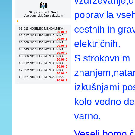
vzdrževanje,d
popravila vseh
Skupina strank:
Gost
Vse cene vključno z davkom
cestnih in grav
01.
011 NOSILEC MENJALNIKA
20,00 €
02.
017 NOSILEC MENJALNIKA
20,00 €
električnih.
03.
009 NOSILEC MENJALNIKA
20,00 €
04.
045 NOSILEC MENJALNIKA
20,00 €
S strokovnim
05.
006 NOSILEC MENJALNIKA
20,00 €
06.
012 NOSILEC MENJALNIKA
20,00 €
znanjem,natan
07.
022 NOSILEC MENJALNIKA
20,00 €
08.
021 NOSILEC MENJALNIKA
20,00 €
izkušnjami po
kolo vedno de
varno.
Veseli bomo,č