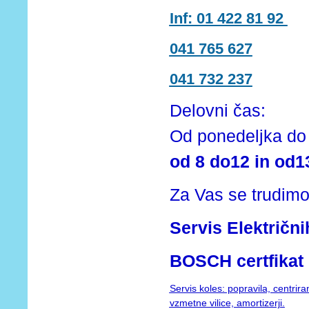
Inf: 01 422 81 92
041 765 627
041 732 237
Delovni čas:
Od ponedeljka d
od 8 do12 in od1
Za Vas
se trudimo
Servis Električni
BOSCH certfikat
Servis koles: popravila, centri
vzmetne vilice, amortizerji.