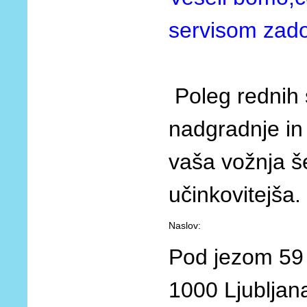
servisom zadov
Poleg rednih 
nadgradnje in
vaša vožnja še
učinkovitejša.
Naslov:
Pod jezom 59
1000 Ljubljan