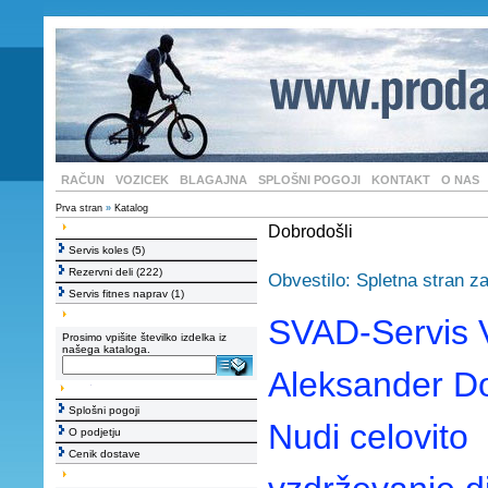
RAČUN
VOZICEK
BLAGAJNA
SPLOŠNI POGOJI
KONTAKT
O NAS
Prva stran
»
Katalog
Dobrodošli
Servis koles
(5)
Rezervni deli
(222)
Obvestilo: Spletna stran za
Servis fitnes naprav
(1)
SVAD-Servis 
Prosimo vpišite številko izdelka iz
našega kataloga.
Aleksander Do
Splošni pogoji
Nudi celovito
O podjetju
Cenik dostave