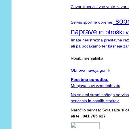
Zavorni servis: vse vrste zavor 
sobna
Servis športne opreme:
naprave
in otroški v
Imate neustrezna prestavna ra
ali pa počakamo ter kasneje za
Nosilci menjalnika
Obnova navoja gonilk
Posebna ponudba:
Menjava cevi vzmetnih vilic
Na spletni strani našega servis
servisnih in ostalih storitev.
Naročilo servisa: Skrajšajte si 
ali tel.
041 765 627