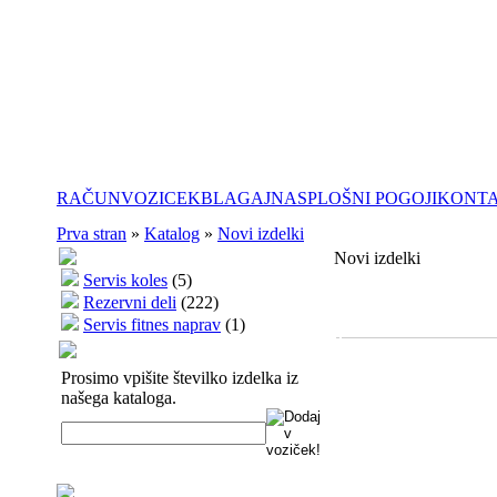
RAČUN
VOZICEK
BLAGAJNA
SPLOŠNI POGOJI
KONT
Prva stran
»
Katalog
»
Novi izdelki
Novi izdelki
Servis koles
(5)
Rezervni deli
(222)
Servis fitnes naprav
(1)
Prosimo vpišite številko izdelka iz
našega kataloga.